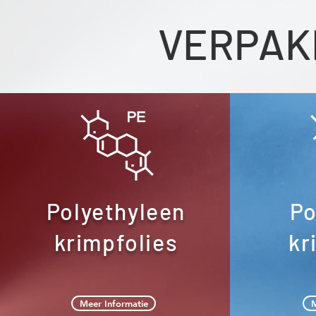
VERPAK
Polyethyleen
Po
krimpfolies
kr
Meer Informatie
M