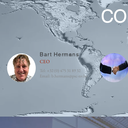
CO
Bart Hermans
CEO
Tel: +32 (0) 475 31 89 32
Email: b.hermans@psc-nv.be