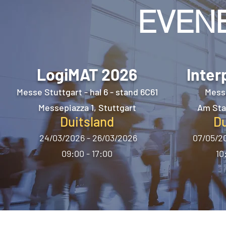
EVEN
LogiMAT 2026
Inter
Messe Stuttgart - hal 6 - stand 6C61
Mess
Messepiazza 1, Stuttgart
Am Sta
Duitsland
Du
24/03/2026 - 26/03/2026
07/05/20
09:00 - 17:00
10