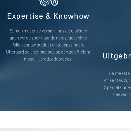
Expertise & Knowhow
Samen met onze verpakkingsspecialisten
gaan we op zoek naar de meest geschikte
folie voor uw product en toepassingen.
Uiteraard ook het met oog op een zo efficiënt
Uitgeb
mogelijk productieproces.
De meeste 
-breedtes zij
Speciale uit
sleeves o